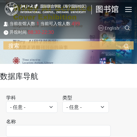
跳转到主要内容
1
499
当前在馆人数
当前可入馆人数
English
08:30-22:30
开馆时间
搜索
数据库导航
学科
类型
名称