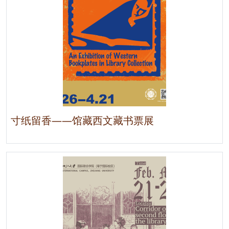
寸纸留香——馆藏西文藏书票展