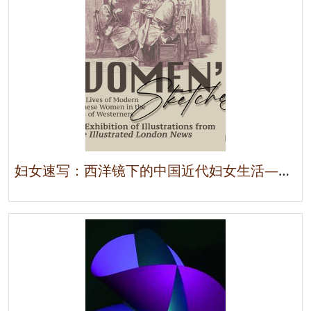
妇女速写：西洋镜下的中国近代妇女生活——《伦敦新闻画报》插图展