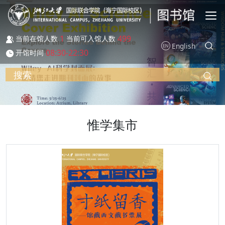
跳转到主要内容
1
499
当前在馆人数
当前可入馆人数
English
08:30-22:30
开馆时间
搜索
惟学集市