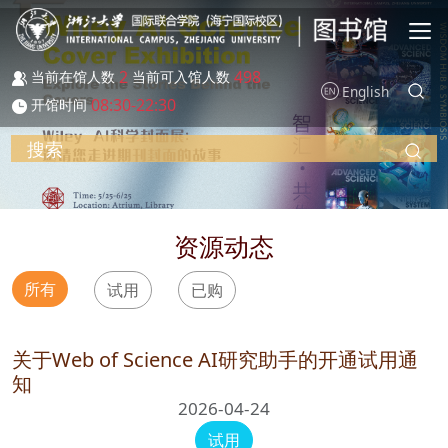
跳转到主要内容
2
498
当前在馆人数
当前可入馆人数
English
08:30-22:30
开馆时间
搜索
资源动态
所有
试用
已购
关于Web of Science AI研究助手的开通试用通
知
2026-04-24
试用