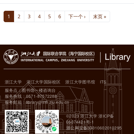
分页
下一页
末页
1
2
3
4
5
6
下一个 ›
末页 »
浙江大学
浙江大学国际校区
浙江大学图书馆
ITS
服务点：图书馆一楼咨询台
服务热线：0571-87572288
服务邮箱：library@intl.zju.edu.cn
©2023 浙江大学 浙ICP备
05074421号-1
浙公网安备33010602010295