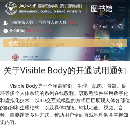
跳转到主要内容
1
499
当前在馆人数
当前可入馆人数
English
08:30-22:30
开馆时间
搜索
关于Visible Body的开通试用通知
Visible Body是一个涵盖解剖、生理、肌肉、骨骼、循
环等多个人体系统的系列在线教程。该教程软件采用数字化
和虚拟化技术，以3D交互式模型的方式层层展现人体各部位
的解剖和生理结构，以及具体功能。辅以动画、视频、音
频、自测题等多种方式，帮助用户全面直观地理解并掌握知
识内容。