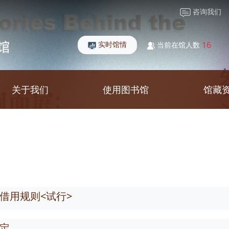
咨询我们
实时馆情
16
当前在馆人数
关于我们
使用图书馆
馆藏
借用规则<试行>
定