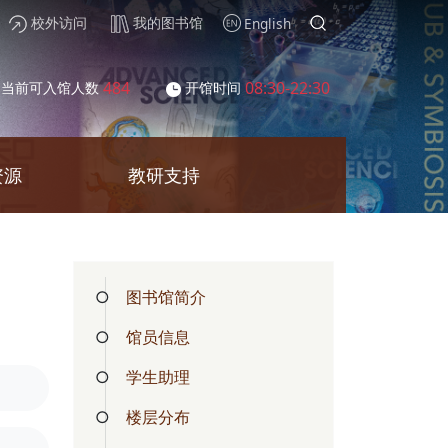
校外访问
我的图书馆
English
484
08:30-22:30
当前可入馆人数
开馆时间
资源
教研支持
图书馆简介
馆员信息
学生助理
楼层分布