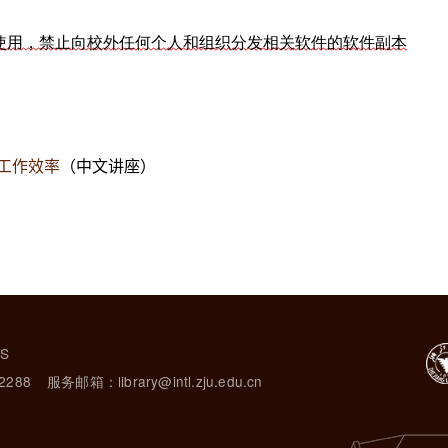
使用，禁止向校外任何个人和组织分发相关软件的软件副本
究工作效率
（中文讲座）
TS
2288
服务邮箱：library@intl.zju.edu.cn