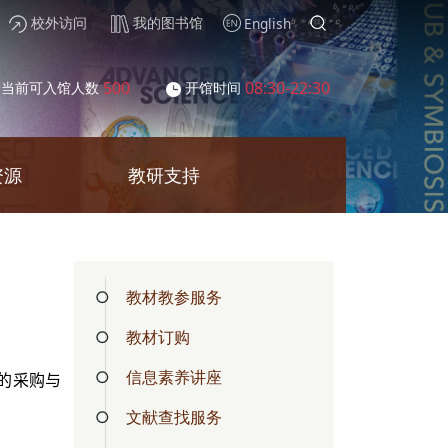
校外访问
我的图书馆
English
500
08:30-22:30
当前可入馆人数
开馆时间
资源
教研支持
教材教参服务
教材订购
信息素养讲座
的采购与
文献查找服务