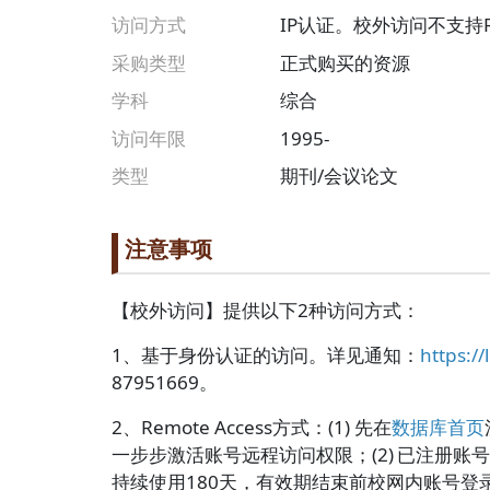
访问方式
IP认证。校外访问不支持
采购类型
正式购买的资源
学科
综合
访问年限
1995-
类型
期刊/会议论文
段落
Paragraph title
注意事项
Paragraph Body
【校外访问】提供以下2种访问方式：
1、基于身份认证的访问。详见通知：
https:/
87951669。
2、Remote Access方式：(1) 先在
数据库首页
一步步激活账号远程访问权限；(2) 已注册账号的
持续使用180天，有效期结束前校网内账号登录