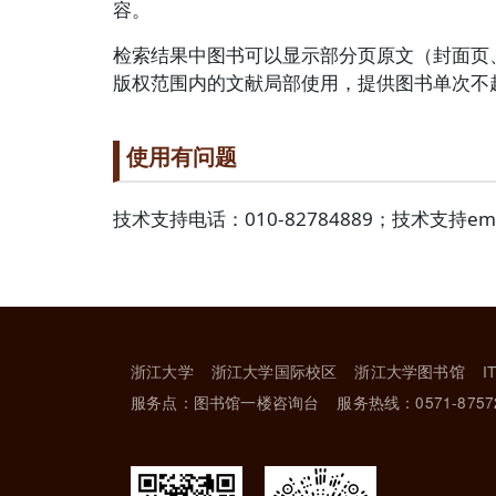
容。
检索结果中图书可以显示部分页原文（封面页
版权范围内的文献局部使用，提供图书单次不
Paragraph title
使用有问题
Paragraph Body
技术支持电话：010-82784889；技术支持ema
浙江大学
浙江大学国际校区
浙江大学图书馆
I
服务点：图书馆一楼咨询台
服务热线：0571-8757