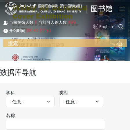
跳转到主要内容
1
499
当前在馆人数
当前可入馆人数
English
08:30-22:30
开馆时间
搜索
数据库导航
学科
类型
名称