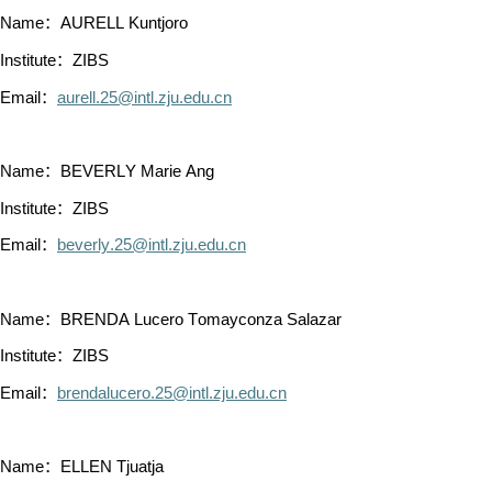
Name：AURELL Kuntjoro
Institute：ZIBS
Email：
aurell.25@intl.zju.edu.cn
Name：BEVERLY Marie Ang
Institute：ZIBS
Email：
beverly.25@intl.zju.edu.cn
Name：BRENDA Lucero Tomayconza Salazar
Institute：ZIBS
Email：
brendalucero.25@intl.zju.edu.cn
Name：ELLEN Tjuatja