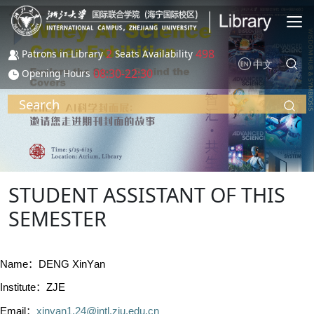
Skip to main content
2
498
Patrons in Library
Seats Availability
中文
08:30-22:30
Opening Hours
Search
STUDENT ASSISTANT OF THIS
SEMESTER
Name：DENG XinYan
Institute：ZJE
Email：
xinyan1.24@intl.zju.edu.cn