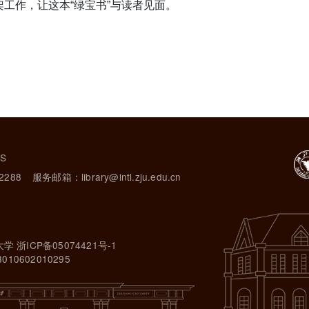
架工作，让这本
“
绿宝书
”
与读者见面。
TS
2288
服务邮箱：library@intl.zju.edu.cn
大学 浙ICP备05074421号-1
10602010295