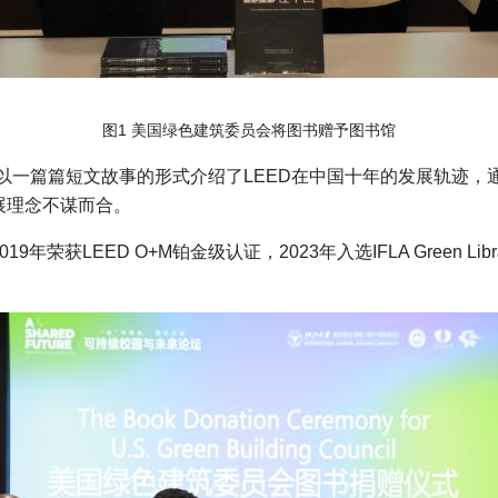
图
1
美国绿色建筑委员会将图书赠予图书馆
以一篇篇短文故事的形式介绍了
LEED
在中国十年的发展轨迹，
展理念不谋而合。
019
年荣获
LEED O+M
铂金级认证，
2023
年入选
IFLA Green Lib