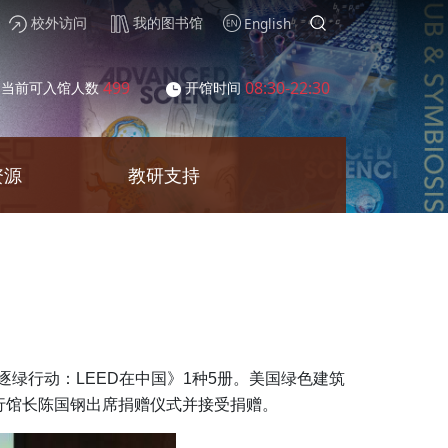
校外访问
我的图书馆
English
499
08:30-22:30
当前可入馆人数
开馆时间
资源
教研支持
逐绿行动：
LEED
在中国》
1
种
5
册。美国绿色建筑
行馆长陈国钢出席捐赠仪式并接受捐赠。