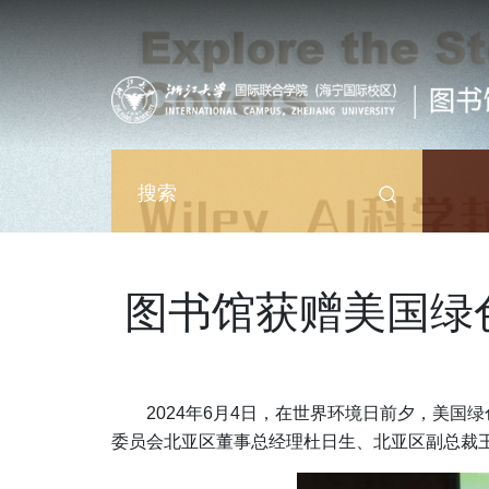
跳转到主要内容
搜索
图书馆获赠美国绿
2024
年
6
月
4
日，在世界环境日前夕，美国绿
委员会北亚区董事总经理杜日生、北亚区副总裁
图像