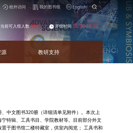
校外访问
我的图书馆
English
499
08:30-22:30
当前可入馆人数
开馆时间
资源
教研支持
5册、中文图书320册（详细清单见附件）。本次上
海宁特辑、工具书目、学院教材等。目前部分外文
置于图书馆二楼特藏室，供室内阅览； 工具书和