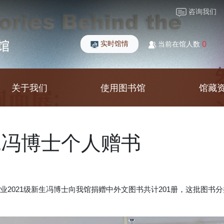
咨询我们
实时馆情
0
当前在馆人数
关于我们
使用图书馆
馆藏
院冯博士个人赠书
业
2021
级新生冯博士向我馆捐赠中外文图书共计
201
册，这批图书分