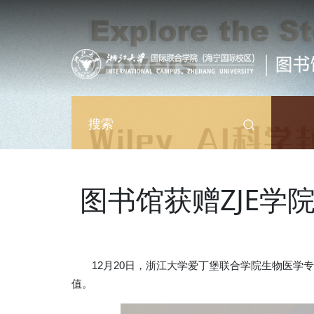
跳转到主要内容
搜索
图书馆获赠ZJE学
12
月
20
日，浙江大学爱丁堡联合学院生物医学专
值。