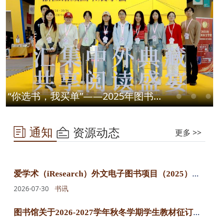
“你选书，我买单”——2025年图书馆中文书展圆满落幕
通知
资源动态
更多 >>
爱
学术（iResearch）外文电子图书项目（2025）电子图书购买公示
2026-07-30
书讯
图
书馆关于2026-2027学年秋冬学期学生教材征订的通知