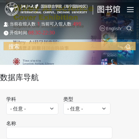
跳转到主要内容
1
499
当前在馆人数
当前可入馆人数
English
08:30-22:30
开馆时间
搜索
数据库导航
学科
类型
名称