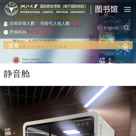
跳转到主要内容
9
491
当前在馆人数
当前可入馆人数
English
08:30-22:30
开馆时间
搜索
静音舱
图像