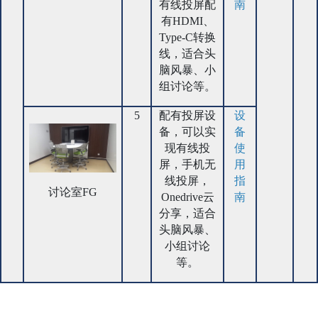
有线投屏配
南
有HDMI、
Type-C转换
线，适合头
脑风暴、小
组讨论等。
5
配有投屏设
设
备，可以实
备
现有线投
使
屏，手机无
用
线投屏，
指
讨论室FG
Onedrive云
南
分享，适合
头脑风暴、
小组讨论
等。