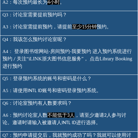
每次预约最长为
小时
。
A2：
4
讨论室需要提前预约吗？
Q3：
讨论室需提前预约，请提前
至少
分钟
预约。
A3：
15
我该怎么预约讨论室呢？
Q4：
登录图书馆网站
房间预约
我要预约 进入预约系统进行
A4：
-
-
预约
关注“iLINK浙大图书信息服务”， 点击Library Booking
/
进行预约
登录预约系统的账号和密码是什么？
Q5：
请使用
账号和密码登录预约系统。
A5：
INTL ID
讨论室预约有人数要求吗？
Q6：
预约讨论室人数
不能低于
人
，请至少邀请
人参与讨
A6：
3
2
论。邀请时请输入被邀请人
进行选择。
INTL ID
预约申请提交后，我就预约成功了吗？我就可以使用讨
Q7：