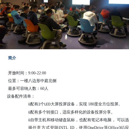
简介
开放
时间：9:00-22:00
位置：一楼八边形中庭北侧
最多可容纳人数：60人
设备配件清单：
ü
配有
个
大屏投屏设备，实现 180度全方位投屏。
2
LED
ü
配有多个转接口，适应多样化的设备投屏分享。
ü
自带主机和移动键盘鼠标，也配有笔记本电脑， 可以选
择任意方式登陆INTL ID，使用OneDrive等Office365应