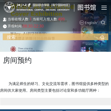
跳转到主要内容
1
499
当前在馆人数
当前可入馆人数
English
08:30-22:30
开馆时间
搜索
房间预约
为满足师生的研习、文化交流等需求，图书馆提供多种类型的
房间供大家使用。房间类型主要包括讨论室和多功能厅两种：