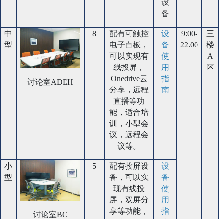
设
备
中
8
配有可触控
设
9:00-
三
型
电子白板，
备
22:00
楼
可以实现有
使
A
线投屏，
用
区
Onedrive云
指
讨论室ADEH
分享，远程
南
直播等功
能，适合培
训，小型会
议，远程会
议等。
小
5
配有投屏设
设
型
备，可以实
备
现有线投
使
屏，双屏分
用
享等功能，
指
讨论室BC