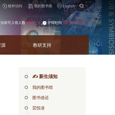
校外访问
我的图书馆
English
486
08:30-22:30
当前可入馆人数
开馆时间
资源
教研支持
✍ 新生须知
我的图书馆
图书借还
芸悦读