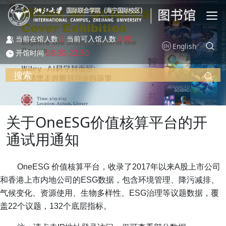
跳转到主要内容
2
498
当前在馆人数
当前可入馆人数
English
08:30-22:30
开馆时间
搜索
关于OneESG价值核算平台的开
通试用通知
OneESG 价值核算平台，收录了2017年以来A股上市公司
和香港上市内地公司的ESG数据，包含环境管理、降污减排、
气候变化、资源使用、生物多样性、ESG治理等议题数据，覆
盖22个议题，132个底层指标。